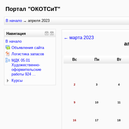
Портал "ОКОТСиТ"
В начало
→
апреля 2023
Навигация
←
марта 2023
В начало
а
Объявления сайта
Логистика запасов
Вс
Пн
Вт
МДК 05.01
Художественно-
оформительские
работы 924 ...
Курсы
2
3
4
9
10
11
16
17
18