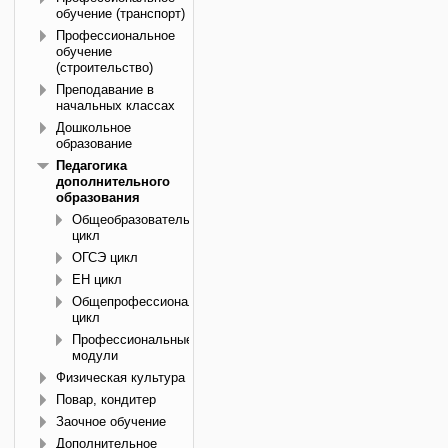
обучение (транспорт)
Профессиональное
обучение
(строительство)
Преподавание в
начальных классах
Дошкольное
образование
Педагогика
дополнительного
образования
Общеобразовательный
цикл
ОГСЭ цикл
ЕН цикл
Общепрофессиональный
цикл
Профессиональные
модули
Физическая культура
Повар, кондитер
Заочное обучение
Дополнительное