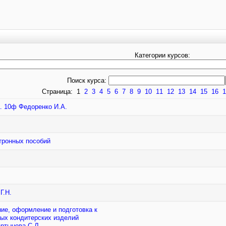
Категории курсов:
Поиск курса:
Страница:
1
2
3
4
5
6
7
8
9
10
11
12
13
14
15
16
1
. 10ф Федоренко И.А.
тронных пособий
ская Г.Н.
ых кондитерских изделий
артынова С.Л.