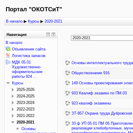
Портал "ОКОТСиТ"
В начало
▶
Курсы
▶
2020-2021
Навигация
В начало
Объявления сайта
Логистика запасов
МДК 05.01
Основы интеллектуального труда
Художественно-
оформительские
Обществознание 916
работы 924 ...
Курсы
149 Основы проектирования элек
2025-2026
933 Квалиф экзамен по ПМ.03
2024-2025
2023-2024
923 квалиф экзамены
2022-2023
ЗТ-957 Охрана труда Дубров
2021-2022
2020-2021
33 ф УП 05.01 ПМ 05 Приготовление, оформление и подготовка к
реализации хлебобулочных, мучн
Основы
разнообразного ассортимента. М