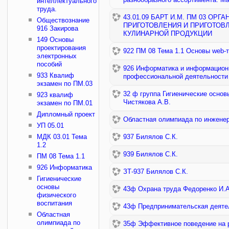
интеллектуального
труда.
43.01.09 БАРТ И.М. ПМ 03 ОР
Обществознание
ПРИГОТОВЛЕНИЯ И ПРИГОТОВ
916 Закирова
КУЛИНАРНОЙ ПРОДУКЦИИ
149 Основы
проектирования
922 ПМ 08 Тема 1.1 Основы web-
электронных
пособий
926 Информатика и информацион
933 Квалиф
профессиональной деятельности
экзамен по ПМ.03
32 ф группа Гигиенические основ
923 квалиф
Чистякова А.В.
экзамен по ПМ.01
Дипломный проект
Областная олимпиада по инжене
УП 05.01
МДК 03.01 Тема
937 Билялов С.К.
1.2
939 Билялов С.К.
ПМ 08 Тема 1.1
926 Информатика
ЗТ-937 Билялов С.К.
Гигиенические
основы
43ф Охрана труда Федоренко И.А
физического
воспитания
43ф Предпринимательская деятел
Областная
олимпиада по
35ф Эффективное поведение на р