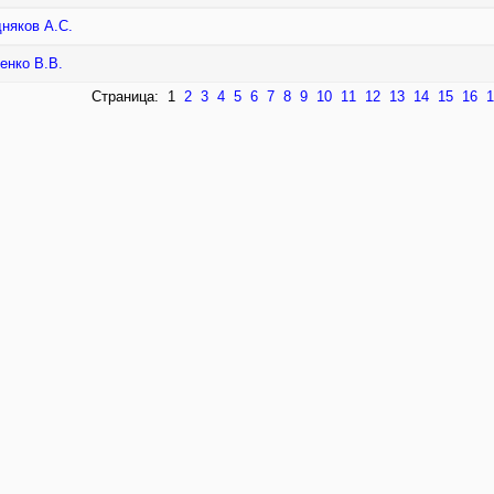
няков А.С.
енко В.В.
Страница:
1
2
3
4
5
6
7
8
9
10
11
12
13
14
15
16
1