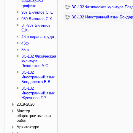
инженерной
графике
ЗС-132 Физическая культура Позд
937 Билялов С.К.
ЗС-132 Иностранный язык Бондар
939 Билялов С.К.
ЗТ-937 Билялов
С.К.
43ф охрана труда
43ф
35ф
ЗС-132 Физическая
культура
Поздняков А.С.
ЗС-132
Иностранный язык
Бондаренко В.В.
ЗС-132
Иностранный язык
Жусупова Г.Р.
2019-2020
Мастер
общестроительных
работ
Архитектура